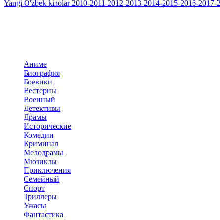
Yangi O'zbek kinolar 2010-2011-2012-2013-2014-2015-2016-2017-2
Добавить комментарий
Комментариев пока нет. Стань первым!
Комментариев (0)
Прокомментировать
Панель навигация
По жанрам
Аниме
Биография
Боевики
Вестерны
Военный
Детективы
Драмы
Исторические
Комедии
Криминал
Мелодрамы
Мюзиклы
Приключения
Семейный
Спорт
Триллеры
Ужасы
Фантастика