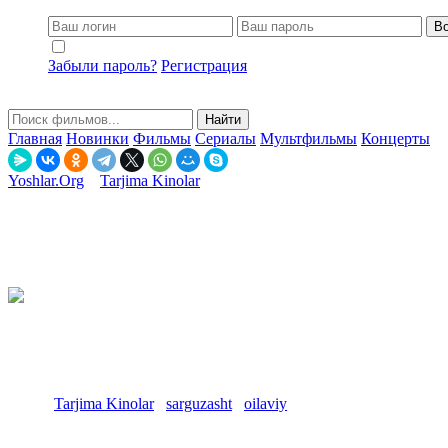
Во
Не запоминать меня
Забыли пароль?
Регистрация
Найти
Главная
Новинки
Фильмы
Сериалы
Мультфильмы
Концерты
Yoshlar.Org
»
Tarjima Kinolar
» Izquvar jonivorlar / Jonivorlar detek
Izquvar jonivorlar / Jonivorlar detektivi Uzbek tilida O'zbekcha
3-05-2026, 17:29
Смотреть онлайн
8.57
(607 голосов)
6.30
(478 голосов)
Год:
2018, Full HD
Страна:
AQSh
Жанр:
Tarjima Kinolar
/
sarguzasht
/
oilaviy
Izquvar jonivorlar / Jonivorlar detektivi Uzbek tilida O'zbekcha 2018 
Bir yil oldin, Peter va uning otasi sevimli onalari va rafiqasini yo'qot