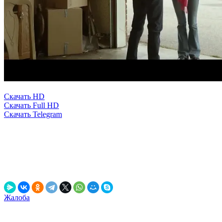
Скачать HD
Скачать Full HD
Скачать Telegram
0
0
0
0
0
в закладки
Выключить свет
Рассказать друзьям!
Жалоба
Данный релиз содержит рекламу, вшитую непосредственно в фи
самые неподходящие моменты.