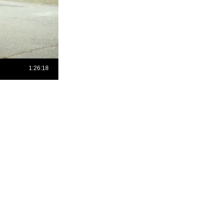
льм! Это значит, что он может содержать движущийся по экрану