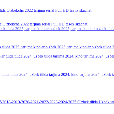
тельно обновим данный релиз, когда он появится без рекламы!
a O'zbekcha 2022 tarjima serial Full HD tas-ix skachat
k tilida 2025, tarjima kinolar o zbek 2025, tarjima kinolar o zbek tilid
tilida tilida 2024, uzbek tilida tarjima 2024, kino tarjima 2024, uzbek t