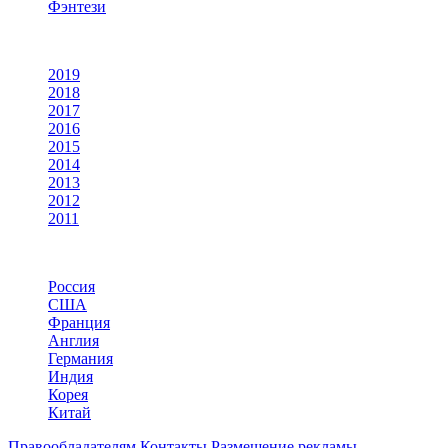
Фэнтези
По году
2019
2018
2017
2016
2015
2014
2013
2012
2011
По странам
Россия
США
Франция
Англия
Германия
Индия
Корея
Китай
Правообладателям
Контакты
Размещение рекламы