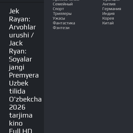
Семейный
Англия
Спорт
Германия
Jek
Триллеры
Индия
Rayan:
Ужасы
Корея
Фантастика
Китай
Arvohlar
Фэнтези
urushi /
Jack
Ryan:
Soyalar
jangi
Premyera
Uzbek
tilida
O'zbekcha
2026
tarjima
kino
Full HD