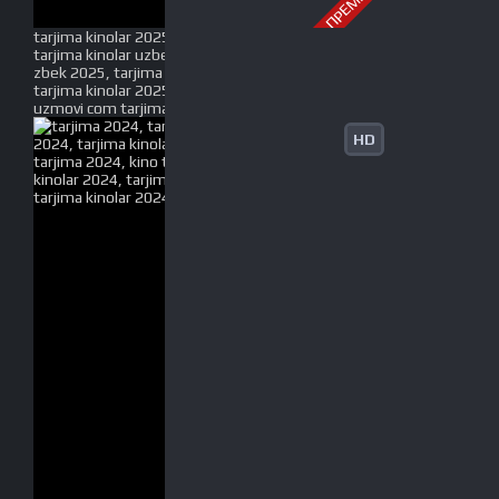
tarjima kinolar 2025, uzbek tarjima kinolar 2025,
tarjima kinolar uzbek tilida 2025, tarjima kinolar o
zbek 2025, tarjima kinolar o zbek tilida 2025, yangi
tarjima kinolar 2025, uzmovi tarjima kinolar 2025,
uzmovi com tarjima kinolar 2025, uzbekcha t
HD