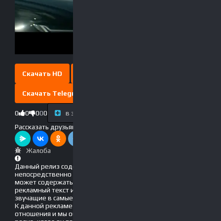
Скачать HD
Скачать Full HD
Скачать Telegram
0
0
0
0
0
в закладки
Выключить свет
Рассказать друзьям!
Жалоба
Данный релиз содержит рекламу, вшитую
непосредственно в фильм! Это значит, что он
может содержать движущийся по экрану
рекламный текст и голосовые вставки, громко
звучащие в самые неподходящие моменты.
К данной рекламе мы не имеем никакого
отношения и мы обязательно обновим данный