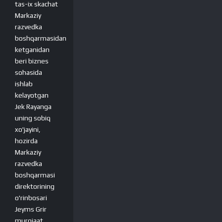
tas-ix skachat
Markaziy
razvedka
boshqarmasidan
ketganidan
beri biznes
sohasida
ishlab
kelayotgan
Jek Rayanga
uning sobiq
xo'jayini,
hozirda
Markaziy
razvedka
boshqarmasi
direktorining
o'rinbosari
Jeyms Grir
murojaat