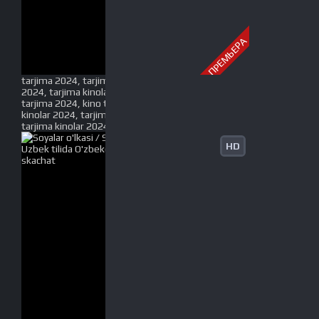
ПРЕМЬЕРА
tarjima 2024, tarjima kinolar 2024, uzbek tarjima
2024, tarjima kinolar tilida tilida 2024, uzbek tilida
tarjima 2024, kino tarjima 2024, uzbek tarjima
kinolar 2024, tarjima kinolar 2024 uzbek tilida,
tarjima kinolar 2024 o zbek, tarjima kinolar 2024
HD