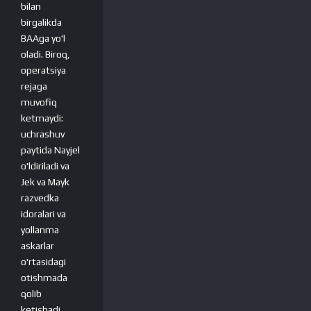
bilan
birgalikda
BAAga yo'l
oladi. Biroq,
operatsiya
rejaga
muvofiq
ketmaydi:
uchrashuv
paytida Nayjel
o'ldiriladi va
Jek va Mayk
razvedka
idoralari va
yollanma
askarlar
o'rtasidagi
otishmada
qolib
ketishadi.