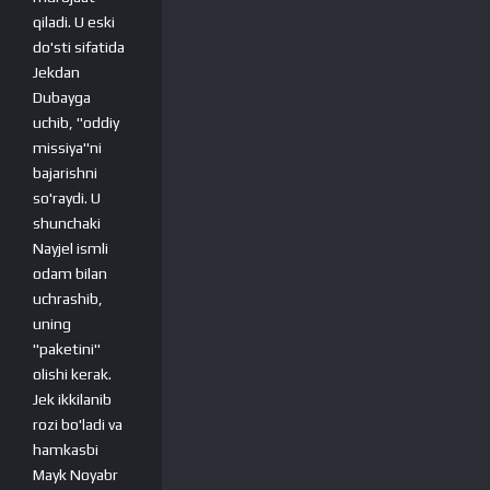
qiladi. U eski
do'sti sifatida
Jekdan
Dubayga
uchib, "oddiy
missiya"ni
bajarishni
so'raydi. U
shunchaki
Nayjel ismli
odam bilan
uchrashib,
uning
"paketini"
olishi kerak.
Jek ikkilanib
rozi bo'ladi va
hamkasbi
Mayk Noyabr