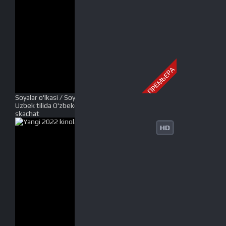
ПРЕМЬЕРА
Soyalar o'lkasi / Soyalar mamlakati / Soyalar yurti
Uzbek tilida O'zbekcha 1993 tarjima kino Full HD
skachat
HD