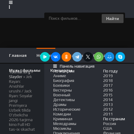
Найти
Главная
Новинки
Фильмы
Сериалы
Панель навигация
Мультфильмы
Концерты
По жанрам
По году
Yoshlar.Org
»
Аниме
2019
Slayder
» Jek
Биография
2018
Rayan:
Боевики
2017
Arvohlar
Вестерны
2016
urushi / Jack
Военный
2015
Ryan: Soyalar
Детективы
2014
jangi
Драмы
2013
Premyera
Исторические
2012
Uzbek tilida
Комедии
2011
O'zbekcha
Криминал
По странам
2026 tarjima
Мелодрамы
Россия
kino Full HD
Мюзиклы
США
tas-ix skachat
Приключения
Франция