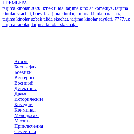
ПРЕМЬЕРА
tarjima kinolar 2020 uzbek tilida, tarjima kinolar komediya, tarjima
kinolar skachat, boevik tarjima kinolar, tarjima kinolar скачать,
tarjima kinolar uzbek tilida skachat, tarjima kinolar saytlari, 7777.uz
tarjima kinolar, tarjima kinolar skachat, t
Добавить комментарий
Комментариев пока нет. Стань первым!
Комментариев (0)
Прокомментировать
Панель навигация
По жанрам
Аниме
Биография
Боевики
Вестерны
Военный
Детективы
Драмы
Исторические
Комедии
Криминал
Мелодрамы
Мюзиклы
Приключения
Семейный