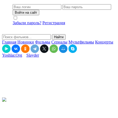
Войти на сайт
Не запоминать меня
Забыли пароль?
Регистрация
Найти
Главная
Новинки
Фильмы
Сериалы
Мультфильмы
Концерты
Yoshlar.Org
»
Slayder
» Isyonchi 4 / Isyonkor 4 Premyera Hind
kino Uzbek tilida 2025 O'zbekcha tarjima kino Full HD tas-ix
skachat
Isyonchi 4 / Isyonkor 4 Premyera Hind kino Uzbek tilida 2025
O'zbekcha tarjima kino Full HD tas-ix skachat
3-11-2025, 00:40
Смотреть онлайн
8.57
(607 голосов)