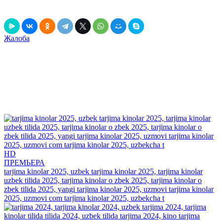
Выключить свет
Рассказать друзьям!
Жалоба
Данный релиз содержит рекламу, вшитую непосредственно в
фильм! Это значит, что он может содержать движущийся по
экрану рекламный текст и голосовые вставки, громко
звучащие в самые неподходящие моменты.
К данной рекламе мы не имеем никакого отношения и мы
обязательно обновим данный релиз, когда он появится без
рекламы!
Рекомендуем
посмотреть
HD
ПРЕМЬЕРА
tarjima kinolar 2025, uzbek tarjima kinolar 2025, tarjima kinolar
uzbek tilida 2025, tarjima kinolar o zbek 2025, tarjima kinolar o
zbek tilida 2025, yangi tarjima kinolar 2025, uzmovi tarjima kinolar
2025, uzmovi com tarjima kinolar 2025, uzbekcha t