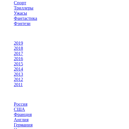
Спорт
Триллеры
Ужасы
Фантастика
Фэнтези
По году
2019
2018
2017
2016
2015
2014
2013
2012
2011
По странам
Россия
США
Франция
Англия
Германия