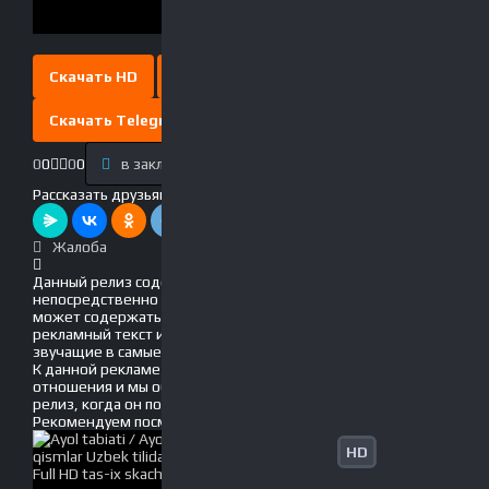
Скачать HD
Скачать Full HD
Скачать Telegram
0
0
0
0
в закладки
Выключить свет
Рассказать друзьям!
Жалоба
Данный релиз содержит рекламу, вшитую
непосредственно в фильм! Это значит, что он
может содержать движущийся по экрану
рекламный текст и голосовые вставки, громко
звучащие в самые неподходящие моменты.
К данной рекламе мы не имеем никакого
отношения и мы обязательно обновим данный
релиз, когда он появится без рекламы!
Рекомендуем
посмотреть
HD