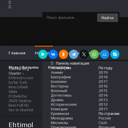
Найти
Главная
Новинки
Фильмы
Сериалы
Панель навигация
Мультфильмы
Концерты
По жанрам
По году
Yoshlar.Org
»
Аниме
2019
Slayder
»
Биография
2018
Ehtimol u rozi
Боевики
2017
bo'lar Turk
Вестерны
2016
kino Uzbek
Военный
2015
tilida
Детективы
2014
O'zbekcha
Драмы
2013
2025 tarjima
Исторические
2012
kino Full HD
Комедии
2011
tas-ix skachat
Криминал
По странам
Мелодрамы
Россия
Мюзиклы
США
Ehtimol
Приключения
Франция