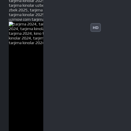
tarjima kinolar 2025, uzbek tarjima kinolar 2025,
tarjima kinolar uzbek tilida 2025, tarjima kinolar o
zbek 2025, tarjima kinolar o zbek tilida 2025, yangi
tarjima kinolar 2025, uzmovi tarjima kinolar 2025,
uzmovi com tarjima kinolar 2025, uzbekcha t
HD