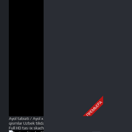
ПРЕМЬЕРА
Ayol tabiati / Ayol xarakteri Xitoy seriali Barcha
qismlar Uzbek tilida 2023 O'zbekcha tarjima serial
Full HD tas-ix skachat