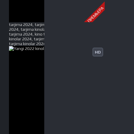
ПРЕМЬЕРА
tarjima 2024, tarjima kinolar 2024, uzbek tarjima
2024, tarjima kinolar tilida tilida 2024, uzbek tilida
tarjima 2024, kino tarjima 2024, uzbek tarjima
kinolar 2024, tarjima kinolar 2024 uzbek tilida,
tarjima kinolar 2024 o zbek, tarjima kinolar 2024
HD