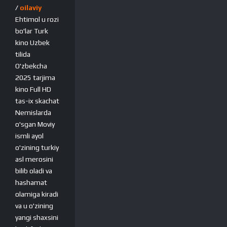
/
oilaviy
Ehtimol u rozi
bo'lar Turk
kino Uzbek
tilida
O'zbekcha
2025 tarjima
kino Full HD
tas-ix skachat
Nemislarda
o'sgan Moviy
ismli ayol
o'zining turkiy
asl merosini
bilib oladi va
hashamat
olamiga kiradi
va u o'zining
yangi shaxsini